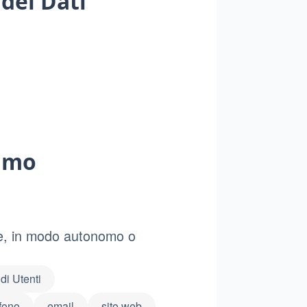
 dei Dati
)
iamo
one, in modo autonomo o
di Utenti
fono
email
sito web